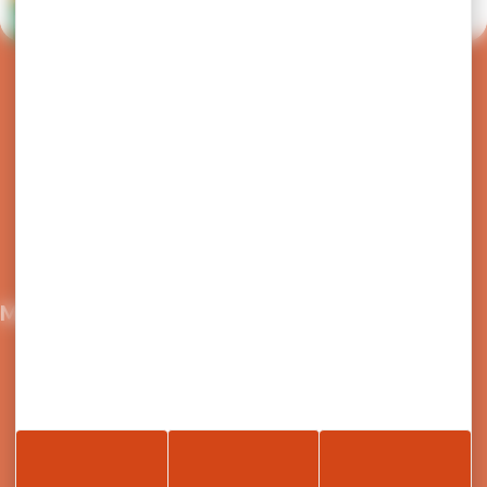
Horaire Ligne 6
Retour en haut de page
Nous écrire
04 50 91 49 96
Maison du Tourisme et de la mobilité
21 Grande Rue,
74300 Cluses
Retrouvez le site de Arv'i mobilité, le service
transport de la Communauté de Communes de
Cluses Arve et montagnes