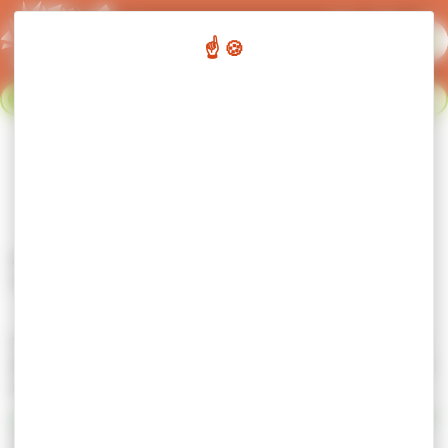
Panneau de gestion des cookies
Flash info :
Fermeture du réseau de transport urbain du 02
Fermer le bandeau flash info
au 23 août. Nous nous retrouvons le 24 août. Bonnes
vacances !
Lignes urbaines 2026-2027
Accueil
Bus & cars
Transport Urbain
Lignes urbaines 2026-2027
Vous trouverez ci-dessous les différents horaires pour chaque
lignes pour la période 2026-2027. Soyez curieux et commencez
à explorer notre réseau !