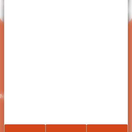
Retour en haut de page
Nous écrire
04 50 91 49 96
Maison du Tourisme et de la mobilité
21 Grande Rue,
74300 Cluses
Retrouvez le site de Arv'i mobilité, le service
transport de la Communauté de Communes de