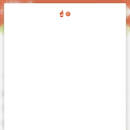
Panneau de gestion des cookies
Flash info :
Fermeture du réseau de transport urbain du 02
Fermer le bandeau flash info
au 23 août. Nous nous retrouvons le 24 août. Bonnes
vacances !
Transport Urbain
Accueil
Bus & cars
Transport Urbain
Lignes urbaines
Tarifs/Abonnements
Sécurité à bord & règlement