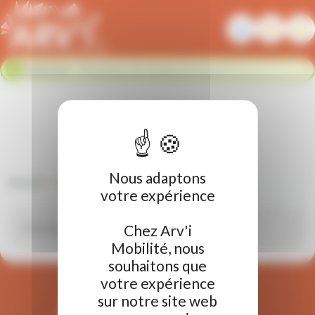
Panneau de gestion des cookies
Flash info :
Fermeture du réseau de transport urbain du 02
Fermer le bandeau flash info
au 23 août. Nous nous retrouvons le 24 août. Bonnes
vacances !
Infos trafic
Nous adaptons
Accueil
Infos trafic
votre expérience
Chez Arv'i
Mobilité, nous
souhaitons que
Retour en haut de page
votre expérience
sur notre site web