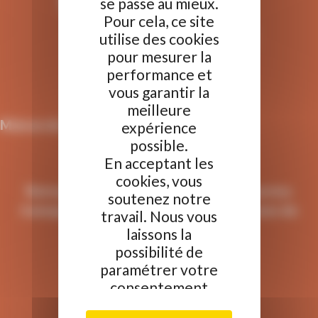
se passe au mieux.
Pour cela, ce site
utilise des cookies
pour mesurer la
Nous écrire
performance et
vous garantir la
04 50 91 49 96
meilleure
Maison du Tourisme et de la mobilité
expérience
possible.
21 Grande Rue,
En acceptant les
74300 Cluses
cookies, vous
Retrouvez le site de Arv'i mobilité, le service
soutenez notre
transport de la Communauté de Communes de
travail. Nous vous
Cluses Arve et montagnes
laissons la
possibilité de
paramétrer votre
consentement
aux différentes