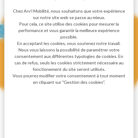
Lancer la recherche
Chez Arv'i Mobilité, nous souhaitons que votre expérience
sur notre site web se passe au mieux.
Pour cela, ce site utilise des cookies pour mesurer la
𝐏𝐨𝐮𝐫 𝟏𝟓 € 𝐒𝐄𝐔𝐋𝐄𝐌𝐄𝐍𝐓, 𝐩𝐫𝐨𝐟𝐢𝐭𝐞𝐳 𝐝𝐮 𝐏𝐚𝐬𝐬
performance et vous garantir la meilleure expérience
possible.
𝐉𝐨𝐮𝐫𝐧𝐞́𝐞 𝐌𝐨𝐛𝐢𝐥𝐢𝐭𝐞́
En acceptant les cookies, vous soutenez notre travail.
Nous vous laissons la possibilité de paramétrer votre
Du 20 juin au 6 septembre 2026. : Rejoignez les stations
consentement aux différentes typologies de cookies. En
des Carroz et de Flaine depuis Ville de Cluses en bus et
cas de refus, seuls les cookies strictement nécessaire au
faites le plein d'activités sur place pour 15 € seulement !
fonctionement du site seront utilisés.
Vous pourrez modifier votre consentement à tout moment
J'achète mon pass
en cliquant sur "Gestion des cookies".
Découvrez
la carte interactive
Trouver un itinéraire facilement
Consulter les fiches horaires