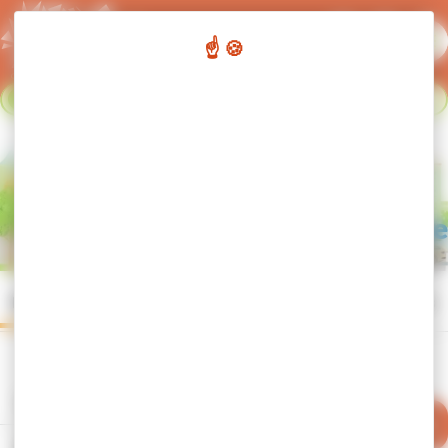
Panneau de gestion des cookies
Flash info :
Fermeture du réseau de transport urbain du 02
Fermer le bandeau flash info
au 23 août. Nous nous retrouvons le 24 août. Bonnes
vacances !
Bienvenue sur Arv’i,
la mobilité
Cluses
,
Arve
et
Montagnes
Itinéraire
Vos arrêts
Vos lignes