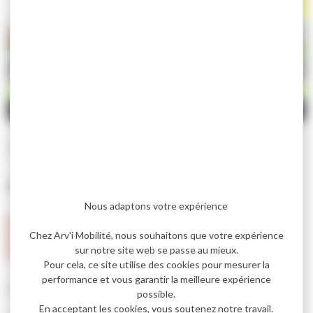
Transcription textuelle de la vidéo
Bien voyager en transport urbain.
Nous adaptons votre expérience
J’arrive 5 minutes en avance.
Chez Arv'i Mobilité, nous souhaitons que votre expérience
Je fais signe au conducteur.
sur notre site web se passe au mieux.
« Bonjour ! » « Bonjour ! »
Pour cela, ce site utilise des cookies pour mesurer la
performance et vous garantir la meilleure expérience
Pour valider mon titre de transport je peux :
possible.
En acceptant les cookies, vous soutenez notre travail.