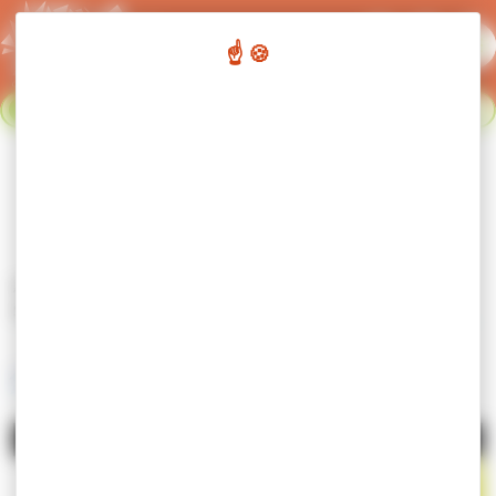
Panneau de gestion des cookies
Flash info :
Fermeture du réseau de transport urbain du 02
Fermer le bandeau flash info
au 23 août. Nous nous retrouvons le 24 août. Bonnes
vacances !
Sécurité à bord & règlement
Accueil
Bus & cars
Transport Urbain
Sécurité à bord & règlement
Bien voyager en transport urbain