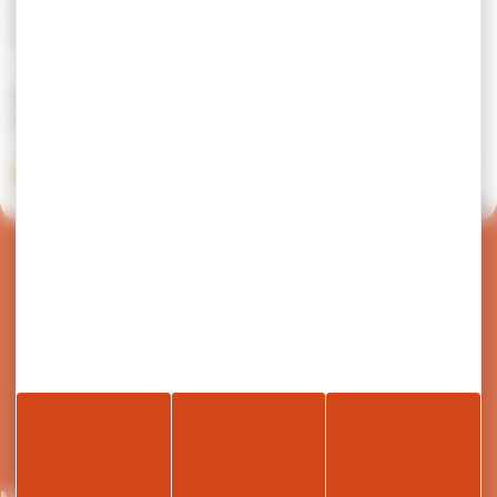
J’appuie sur le bouton pour demander un arrêt.
Je sors par l’arrière du bus.
Arv’i Mobilité, la mobilité Cluses, Arve & Montagnes vous
souhaite un bon voyage sur ses lignes !
EXTRAIT_REGLEMENT_TRANSPORT_URBAIN
Document PDF (3 Mo)
Visualiser
Retour en haut de page
Nous écrire
04 50 91 49 96