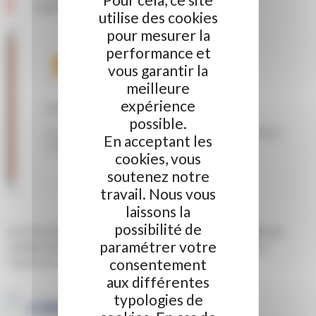
supplémentaire).
utilise des cookies
pour mesurer la
performance et
vous garantir la
meilleure
expérience
EXEMPLE :
possible.
Un Trajet de 15 KM rapportera
1€
au conducteur et coutera
0.50€
au
En acceptant les
passager
cookies, vous
soutenez notre
travail. Nous vous
laissons la
possibilité de
Les frais dus par le passager sont directement réglés au
paramétrer votre
conducteur dès lors qu’il certifie son covoiturage
sur
consentement
l’application partenaire.
aux différentes
typologies de
COMMENT ÇA FONCTIONNE ?