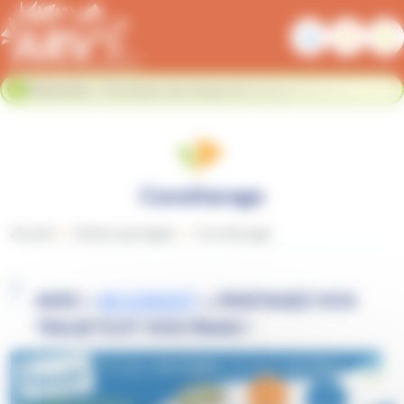
Panneau de gestion des cookies
Flash info :
Fermeture du réseau de transport urbain du 02
Fermer le bandeau flash info
au 23 août. Nous nous retrouvons le 24 août. Bonnes
vacances !
Covoiturage
Accueil
Voiture partagée
Covoiturage
AVEC «
JE COVOIT’
», PARTAGEZ VOS
TRAJETS ET VOS FRAIS !