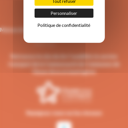
Tout refuser
Nous écrire
Personnaliser
04 50 91 49 96
Politique de confidentialité
Maison du Tourisme et de la mobilité
21 Grande Rue,
74300 Cluses
Retrouvez le site de Arv'i mobilité, le service
transport de la Communauté de Communes de
Cluses Arve et montagnes
Rejoignez-nous sur les réseaux