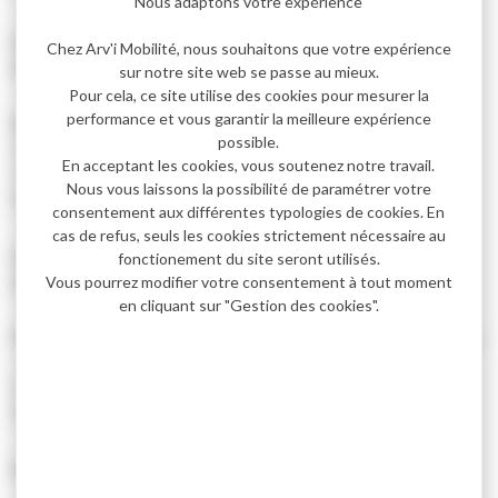
Nous adaptons votre expérience
Ligne B s’effectue selon un nouveau circuit pour une
Chez Arv'i Mobilité, nous souhaitons que votre expérience
meilleure desserte du domaine
sur notre site web se passe au mieux.
Pour cela, ce site utilise des cookies pour mesurer la
performance et vous garantir la meilleure expérience
🗺️ Nouveau circuit : Parking LayS → Centre des Carroz →
possible.
Télécabine → Bry → Pernant → Télécabine
En acceptant les cookies, vous soutenez notre travail.
🎿 Feux & Molliets desservis
6×/jour
Nous vous laissons la possibilité de paramétrer votre
🕗
8h00–18h30
, mêmes horaires toute la saison
consentement aux différentes typologies de cookies. En
cas de refus, seuls les cookies strictement nécessaire au
Ligne C – Plus de courses et une meilleure couverture des
fonctionement du site seront utilisés.
quartiers
Vous pourrez modifier votre consentement à tout moment
en cliquant sur "Gestion des cookies".
🗺️ Nouveau circuit : La Frasse → Arâches → Centre des Carroz
→ Télécabine → Servages
➕ 2 courses supplémentaires
🕗
8h00–18h20
, mêmes horaires toute la saison
Périodes de fonctionnement