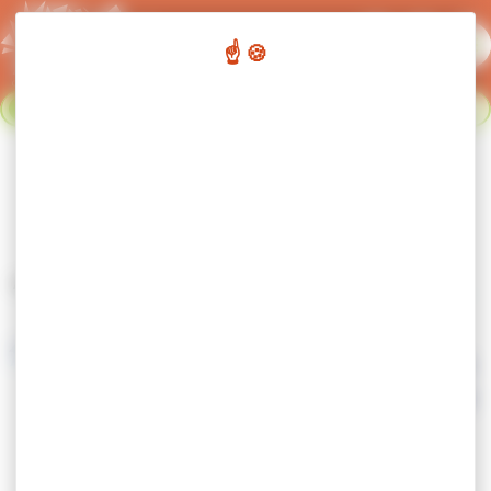
Panneau de gestion des cookies
Flash info :
Fermeture du réseau de transport urbain du 02
Fermer le bandeau flash info
au 23 août. Nous nous retrouvons le 24 août. Bonnes
vacances !
SKIBUS – Les Carroz
Accueil
Bus & cars
Skibus
SKIBUS – Les Carroz
Le réseau Skibus Les Carroz est gratuit et
vous permet de vous déplacer facilement
au sein de la commune.