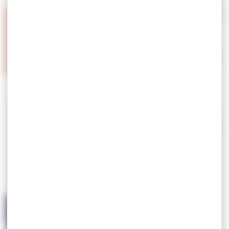
⛷️
Service traditionnel du 20 décembre 2025 au 12 avril
2026
🚧
Démarrage anticipé en service réduit
:
du 13 au 19 décembre 2025
🚧
Prolongation possible en service réduit
:
du 13 au 19
avril 2026
Consulter le guide ici