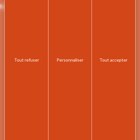
Maison du Tourisme et de la mobilité
21 Grande Rue,
74300 Cluses
Retrouvez le site de Arv'i mobilité, le service
transport de la Communauté de Communes de
Cluses Arve et montagnes
Tout refuser
Personnaliser
Tout accepter
Rejoignez-nous sur les réseaux
facebook
Télécharger l'application