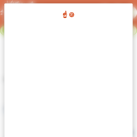
Panneau de gestion des cookies
Flash info :
Fermeture du réseau de transport urbain du 02
Fermer le bandeau flash info
au 23 août. Nous nous retrouvons le 24 août. Bonnes
vacances !
Formulaire de réclamation
Accueil
Bus & cars
Formulaire de réclamation
Formulaire de réclamation transport
*
NOM et Prénom du réclamant