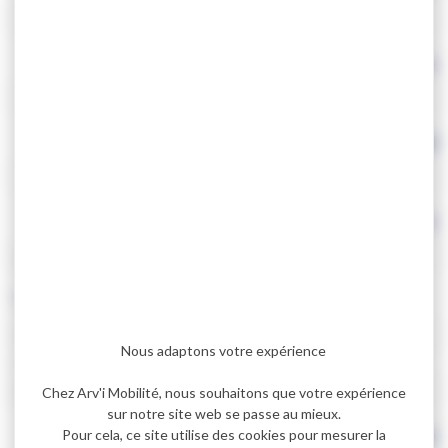
*
Téléphone
*
Email
*
Date de l'incident
JJ
*
Heure de l'incident
slash
MM
Nous adaptons votre expérience
slash
Heures
:
AAAA
Chez Arv'i Mobilité, nous souhaitons que votre expérience
sur notre site web se passe au mieux.
Minutes
Arrêt utilisé
Pour cela, ce site utilise des cookies pour mesurer la