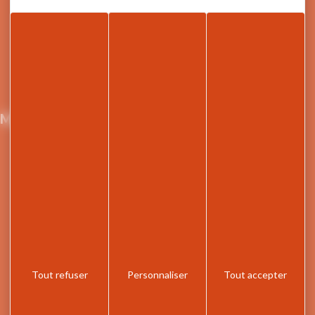
Nous écrire
04 50 91 49 96
Maison du Tourisme et de la mobilité
21 Grande Rue,
74300 Cluses
Retrouvez le site de Arv'i mobilité, le service
transport de la Communauté de Communes de
Cluses Arve et montagnes
Tout refuser
Personnaliser
Tout accepter