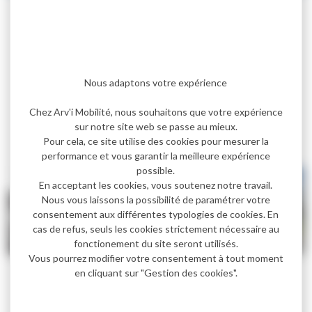
Avec l’appli
JE COVOIT’ : trajets gratuits pour le
passager, frais réduits pour le conducteur.
Conducteur :
jusqu’à 3.50 €
par trajet et par
passager transporté
Nous adaptons votre expérience
Passager :
50 premiers trajets gratuit
puis
Chez Arv'i Mobilité, nous souhaitons que votre expérience
0.05€ par kilomètres
sur notre site web se passe au mieux.
Pour cela, ce site utilise des cookies pour mesurer la
+ d’infos ici
performance et vous garantir la meilleure expérience
possible.
En acceptant les cookies, vous soutenez notre travail.
Nous vous laissons la possibilité de paramétrer votre
consentement aux différentes typologies de cookies. En
cas de refus, seuls les cookies strictement nécessaire au
fonctionement du site seront utilisés.
Vous pourrez modifier votre consentement à tout moment
en cliquant sur "Gestion des cookies".
Le réseau Citiz
vous permet de
louer une voitur
e en
libre-service 24h/24, près de chez vous, pour 1 heure,