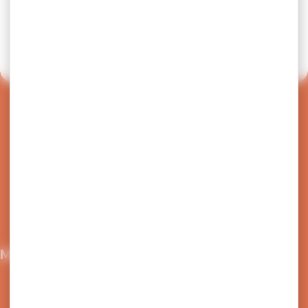
1 jour ou plus.
Réservez un véhicule proche de chez vous
Retour en haut de page
Nous écrire
04 50 91 49 96
Maison du Tourisme et de la mobilité
21 Grande Rue,
74300 Cluses