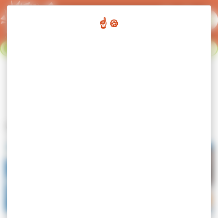
Panneau de gestion des cookies
Flash info :
Fermeture du réseau de transport urbain du 02
Fermer le bandeau flash info
au 23 août. Nous nous retrouvons le 24 août. Bonnes
vacances !
Voiture partagée
Accueil
Voiture partagée