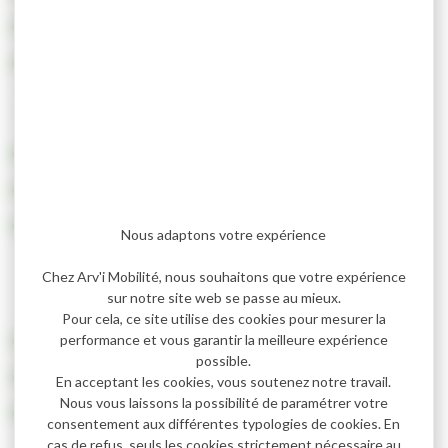
Sur le site Arvi Mobilité
En agence à la
Maison de du Tourisme et de la mobilité
Comment puis-je faire une réclamation ?
En appelant l’agence Arvi Mobilité au 0450914996
Dur le site Arvi mobilité, onglet réclamation
En envoyant un mail à : arvi.mobilite@2ccam.fr
Nous adaptons votre expérience
Comment connaitre le nombre de passages
Chez Arv'i Mobilité, nous souhaitons que votre expérience
qu'il me reste sur mon abonnement de 10
sur notre site web se passe au mieux.
passages ?
Pour cela, ce site utilise des cookies pour mesurer la
Sur votre espace personnel
performance et vous garantir la meilleure expérience
possible.
En demandant au conducteur
En acceptant les cookies, vous soutenez notre travail.
Nous vous laissons la possibilité de paramétrer votre
En appelant Arvi Mobilité
consentement aux différentes typologies de cookies. En
cas de refus, seuls les cookies strictement nécessaire au