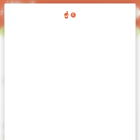
Panneau de gestion des cookies
Flash info :
Fermeture du réseau de transport urbain du 02
Fermer le bandeau flash info
au 23 août. Nous nous retrouvons le 24 août. Bonnes
vacances !
Foire Aux Qestions
Accueil
Foire Aux Qestions
Où trouver les horaires du réseau ?
Dans le bus
Sur l’application Arvibus