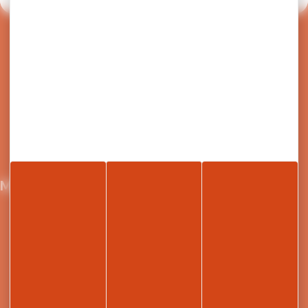
Retour en haut de page
Nous écrire
04 50 91 49 96
Maison du Tourisme et de la mobilité
21 Grande Rue,
74300 Cluses
Retrouvez le site de Arv'i mobilité, le service
transport de la Communauté de Communes de
Cluses Arve et montagnes