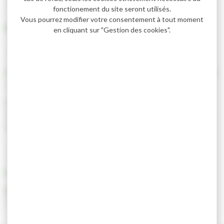
Comment savoir où se trouve mon bus ?
fonctionement du site seront utilisés.
Vous pourrez modifier votre consentement à tout moment
En téléchargeant l’application Arvibus
en cliquant sur "Gestion des cookies".
Qui peut bénéficier du transport scolaire ?
Tous les élèves résidant sur le territoire de la Communauté de
commune Cluses Arve & montagnes
Tous les élèves fréquentant un établissement scolaire public
ou privé de secteur et qui sont demi-pensionnaire ou externe
(soit un aller-retour quotidien en bus)
Que faire en cas d'objets perdus dans le bus ?
Contactez-nous au 04 50 91 49 96
Envoyez un mail à arvi.mobilite@2ccam.fr en précisant
l’heure, la ligne et le sens du trajet du service pris.