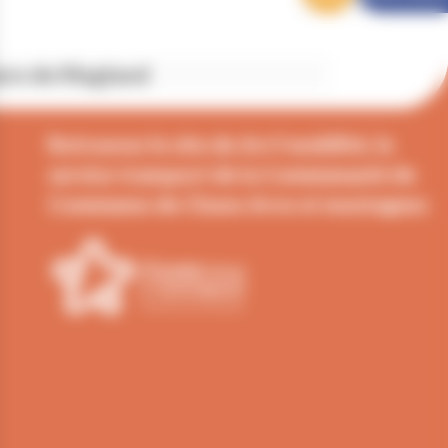
re de Magland
Retrouvez le site de Arv'i mobilité, le
service transport de la Communauté de
Communes de Cluses Arve et montagnes