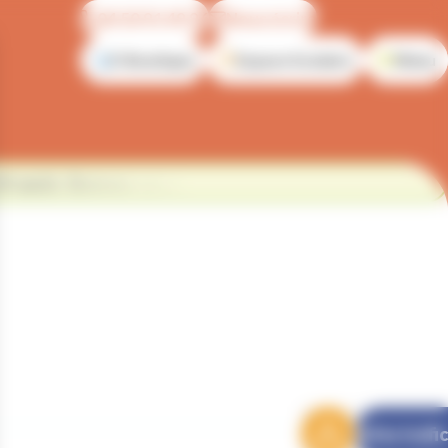
04 50 91 49 96
Nous écrire
E-Boutique
Espace Scolaire
Menu
24 août. Bonnes vacances !
Infos trafic