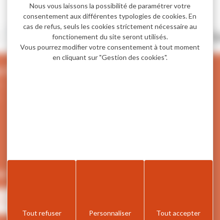
Nous vous laissons la possibilité de paramétrer votre
consentement aux différentes typologies de cookies. En
cas de refus, seuls les cookies strictement nécessaire au
Gare de Cluses
Ga
fonctionement du site seront utilisés.
Vous pourrez modifier votre consentement à tout moment
en cliquant sur "Gestion des cookies".
Retour en haut de page
 Tourisme et de la mobilité
e,
on
er l'application sur l'app store
Télécharger l'application sur Google play
Tout refuser
Personnaliser
Tout accepter