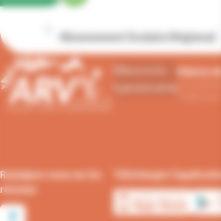
Abonnement Scolaire Régional
Maison du
Nous écrire
21 Grande Ru
04 50 91 49 96
74300 Cluses
Rejoignez-nous sur les
Télécharger l'applicati
réseaux
Télécharg