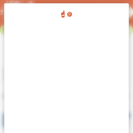
Panneau de gestion des cookies
Flash info :
Fermeture du réseau de transport urbain du 02
Fermer le bandeau flash info
au 23 août. Nous nous retrouvons le 24 août. Bonnes
vacances !
3
LA SUPER RAPIDE
Accueil
Bus & cars
Transport Urbain
Lignes urbaines
LA SUPER RAPIDE
Un trajet express Cluses, Marnaz et Scionzier avec la ligne 3