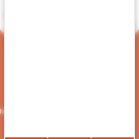
Horaire_L3_2026-2027
Document PDF (1 Mo)
Visualiser
Retour en haut de page
Nous écrire
04 50 91 49 96
Maison du Tourisme et de la mobilité
21 Grande Rue,
74300 Cluses